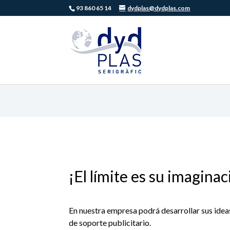
93 860 65 14
dydplas@dydplas.com
¡El límite es su imaginac
En nuestra empresa podrá desarrollar sus ideas
de soporte publicitario.