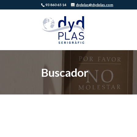
93 860 65 14
dydplas@dydplas.com
Buscador