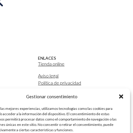
ENLACES
Tienda online
Aviso legal
Política de privacidad
Política de cookies
Gestionar consentimiento
Marketing digital y posicionamiento
por
Agencia SEO Mussara.com
 las mejores experiencias, utilizamos tecnologías como las cookies para
o acceder a la información del dispositivo. El consentimiento de estas
nos permitirá procesar datos como el comportamiento de navegación o las
ones únicas en este sitio. No consentir o retirar el consentimiento, puede
tivamente a ciertas características y funciones.