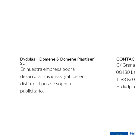
Dydplas – Domene & Domene Plastiseri
CONTÁC
SL
C/ Grana
En nuestra empresa podrá
08430 La
desarrollar sus ideas gráficas en
T. 93 86
distintos tipos de soporte
E. dydpl
publicitario.