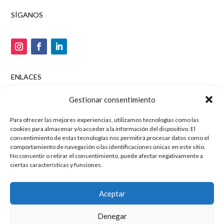
SÍGANOS
ENLACES
Tienda online
Gestionar consentimiento
Aviso legal
Para ofrecer las mejores experiencias, utilizamos tecnologías como las
Política de privacidad
cookies para almacenar y/o acceder a la información del dispositivo. El
Política de cookies
consentimiento de estas tecnologías nos permitirá procesar datos como el
comportamiento de navegación o las identificaciones únicas en este sitio.
Marketing digital y posicionamiento por
Agencia SEO
No consentir o retirar el consentimiento, puede afectar negativamente a
ciertas características y funciones.
Mussara.com
Aceptar
Denegar