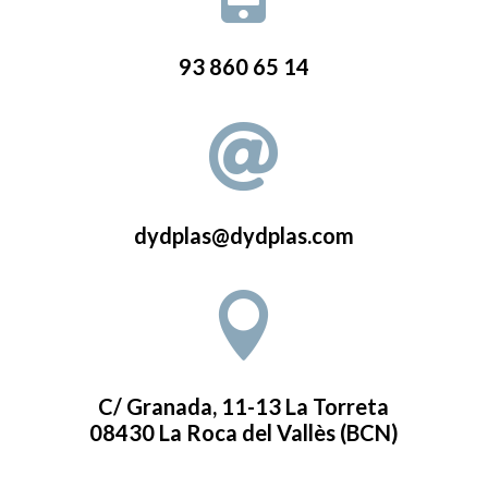
93 860 65 14

dydplas@dydplas.com

C/ Granada, 11-13 La Torreta
08430 La Roca del Vallès (BCN)