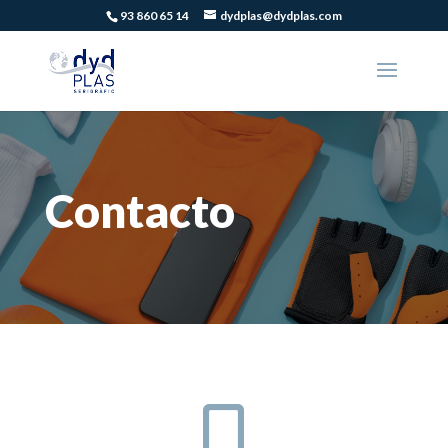
93 860 65 14
dydplas@dydplas.com
Contacto
