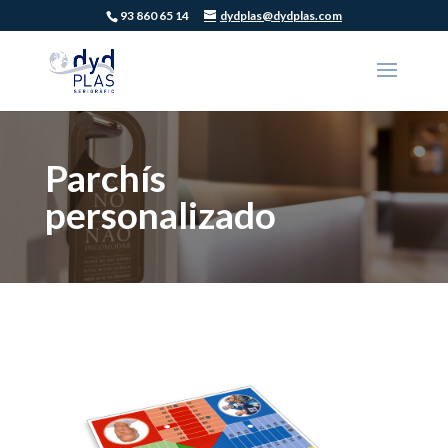
93 860 65 14
dydplas@dydplas.com
Parchís
personalizado