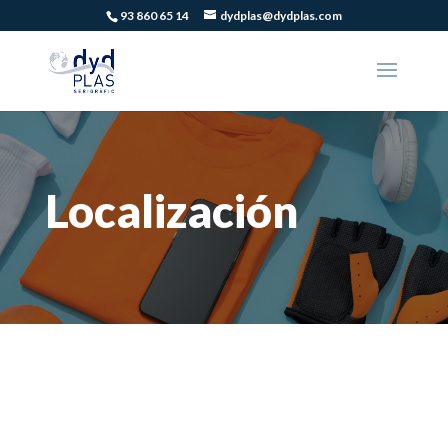
93 860 65 14
dydplas@dydplas.com
Localización