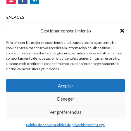
ENLACES
Tienda online
Gestionar consentimiento
Aviso legal
Para ofrecer las mejores experiencias, utilizamos tecnologías como las
Política de privacidad
cookies para almacenar y/o acceder a la información del dispositivo. El
Política de cookies
consentimiento de estas tecnologías nos permitirá procesar datos como el
comportamiento de navegación o las identificaciones únicas en este sitio.
Marketing digital y posicionamiento por
Agencia SEO
No consentir o retirar el consentimiento, puede afectar negativamente a
ciertas características y funciones.
Mussara.com
Aceptar
Denegar
Ver preferencias
Política de cookies
Política de privacidad
Aviso Legal