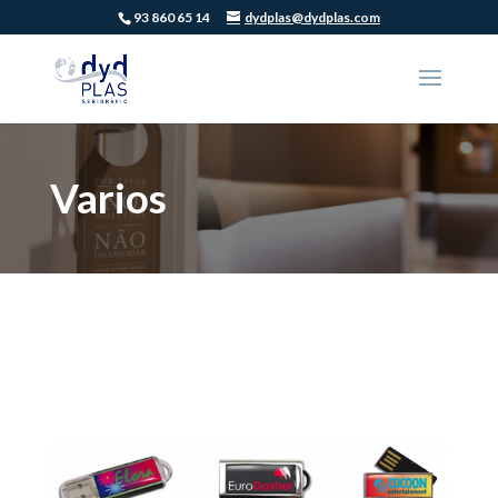
93 860 65 14
dydplas@dydplas.com
Varios