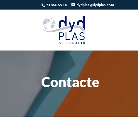
93 860 65 14
dydplas@dydplas.com
Contacte