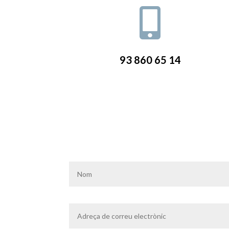

93 860 65 14