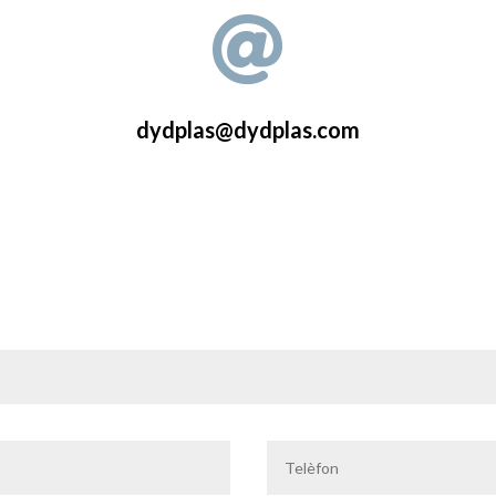

dydplas@dydplas.com