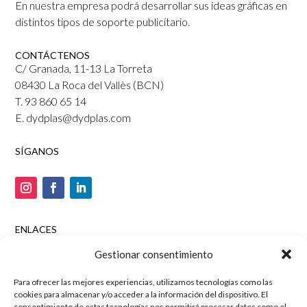
En nuestra empresa podrá desarrollar sus ideas gráficas en
distintos tipos de soporte publicitario.
CONTÁCTENOS
C/ Granada, 11-13 La Torreta
08430 La Roca del Vallès (BCN)
T. 93 860 65 14
E. dydplas@dydplas.com
SÍGANOS
ENLACES
Tienda online
Gestionar consentimiento
Aviso legal
Para ofrecer las mejores experiencias, utilizamos tecnologías como las
Política de privacidad
cookies para almacenar y/o acceder a la información del dispositivo. El
Política de cookies
consentimiento de estas tecnologías nos permitirá procesar datos como el