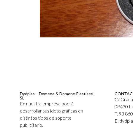
Dydplas – Domene & Domene Plastiseri
CONTÁC
SL
C/ Grana
En nuestra empresa podrá
08430 La
desarrollar sus ideas gráficas en
T. 93 86
distintos tipos de soporte
E. dydpl
publicitario.