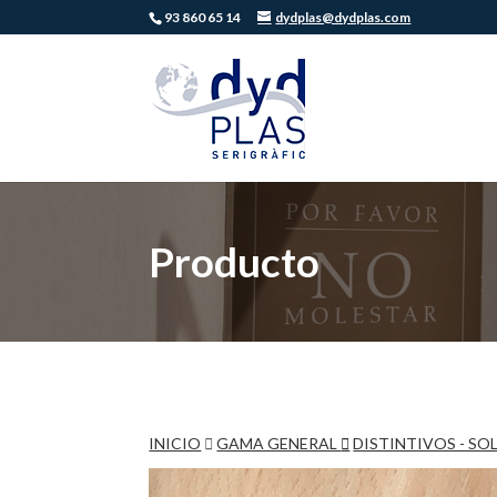
93 860 65 14
dydplas@dydplas.com
Producto
INICIO
GAMA GENERAL
DISTINTIVOS - SO