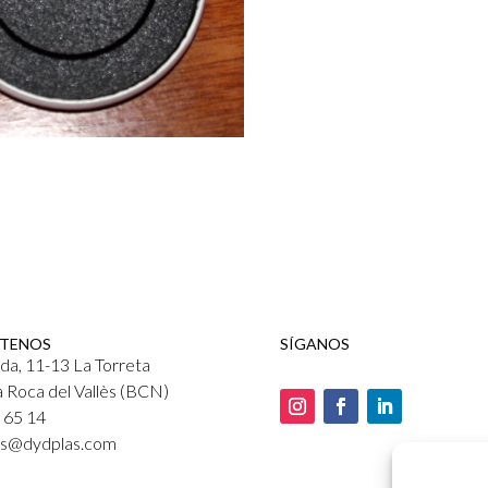
TENOS
SÍGANOS
da, 11-13 La Torreta
 Roca del Vallès (BCN)
0 65 14
as@dydplas.com