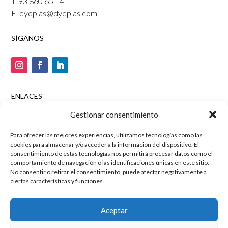
T. 93 860 65 14
E. dydplas@dydplas.com
SÍGANOS
ENLACES
Tienda online
Gestionar consentimiento
Aviso legal
Para ofrecer las mejores experiencias, utilizamos tecnologías como las
Política de privacidad
cookies para almacenar y/o acceder a la información del dispositivo. El
Política de cookies
consentimiento de estas tecnologías nos permitirá procesar datos como el
comportamiento de navegación o las identificaciones únicas en este sitio.
Marketing digital y posicionamiento por
Agencia SEO
No consentir o retirar el consentimiento, puede afectar negativamente a
ciertas características y funciones.
Mussara.com
Aceptar