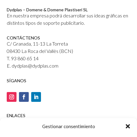
Dydplas – Domene & Domene Plastiseri SL
En nuestra empresa podrá desarrollar sus ideas gráficas en
distintos tipos de soporte publicitario.
CONTÁCTENOS
C/ Granada, 11-13 La Torreta
08430 La Roca del Vallès (BCN)
T. 93 860 65 14
E. dydplas@dydplas.com
SÍGANOS
ENLACES
Tienda online
Gestionar consentimiento
Aviso legal