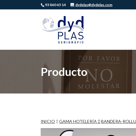
93 860 65 14
dydplas@dydplas.com
Producto
INICIO
GAMA HOTELERÍA
BANDERA-ROLLU