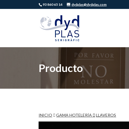
93 860 65 14
dydplas@dydplas.com
Producto
INICIO
GAMA HOTELERÍA
LLAVEROS