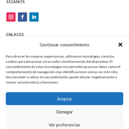
SÍGANOS
ENLACES
Tienda online
Gestionar consentimiento
Aviso legal
Para ofrecer las mejores experiencias, utilizamos tecnologías como las
Política de privacidad
cookies para almacenar y/o acceder a la información del dispositivo. El
Política de cookies
consentimiento de estas tecnologías nos permitirá procesar datos como el
comportamiento de navegación o las identificaciones únicas en este sitio.
Marketing digital y posicionamiento por
Agencia SEO
No consentir o retirar el consentimiento, puede afectar negativamente a
ciertas características y funciones.
Mussara.com
Aceptar
Denegar
Ver preferencias